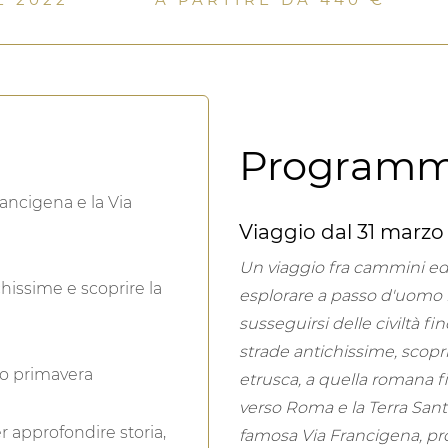
Program
rancigena e la Via
Viaggio dal 31 marzo a
Un viaggio fra cammini ed 
hissime e scoprire la
esplorare a passo d'uomo l'
susseguirsi delle civiltà fi
strade antichissime, scopri
zio primavera
etrusca, a quella romana fi
verso Roma e la Terra Sant
er approfondire storia,
famosa Via Francigena, prop