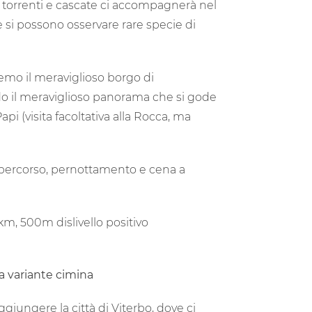
i torrenti e cascate ci accompagnerà nel
 si possono osservare rare specie di
remo il meraviglioso borgo di
 il meraviglioso panorama che si gode
pi (visita facoltativa alla Rocca, ma
l percorso, pernottamento e cena a
km, 500m dislivello positivo
la variante cimina
ggiungere la città di Viterbo, dove ci