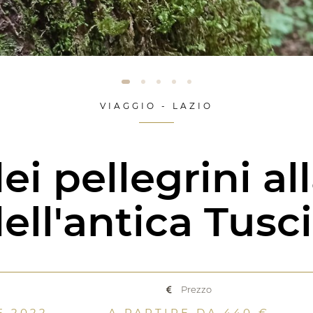
VIAGGIO - LAZIO
ei pellegrini a
ell'antica Tusc
Prezzo
E 2022
A PARTIRE DA 440 €