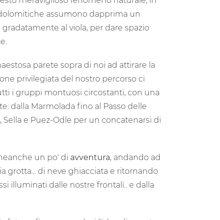
nostra escursione inizierà a colorarsi di
iù intense, facendoci assistere
ll'
Enrosadira
, una parola che deriva dal
mente
“
diventare rosa
”
. Quale parola
uesto meraviglioso fenomeno naturale, in
eti dolomitiche assumono dapprima un
a gradatamente al viola, per dare spazio
e.
estosa parete sopra di noi ad attirare la
ione privilegiata del nostro percorso ci
ti i gruppi montuosi circostanti, con una
e: dalla Marmolada fino al Passo delle
 Sella e Puez-Odle per un concatenarsi di