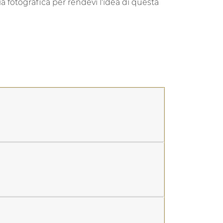
neanche un po' di
avventura
, andando ad
a grotta... di neve ghiacciata e ritornando
si illuminati dalle nostre frontali.. e dalla
ia fotografica per rendevi l'idea di questa