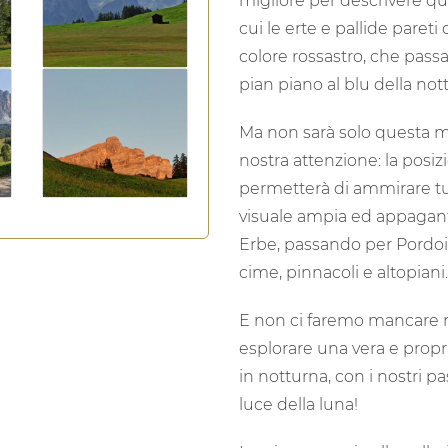
sopra la valle e durante la 
sfumature via via sempre p
all'incredibile fenomeno de
ladino e significa letteral
migliore per descrivere q
cui le erte e pallide par
colore rossastro, che pass
pian piano al blu della nott
Ma non sarà solo questa ma
nostra attenzione: la posiz
permetterà di ammirare tut
visuale ampia ed appagant
Erbe, passando per Pordoi,
cime, pinnacoli e altopiani.