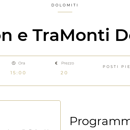
DOLOMITI
n e TraMonti D
Ora
Prezzo
POSTI PI
15:00
20