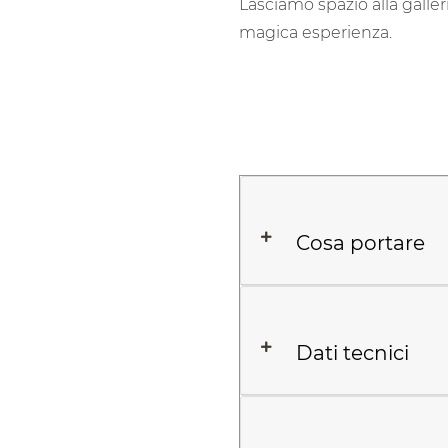
E non ci faremo mancare 
esplorare una vera e propri
in notturna, con i nostri pas
luce della luna!
Lasciamo spazio alla galler
magica esperienza.
Cosa portare